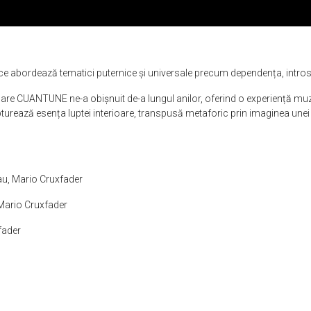
ce abordează tematici puternice și universale precum dependența, introsp
care CUANTUNE ne-a obișnuit de-a lungul anilor, oferind o experiență mu
apturează esența luptei interioare, transpusă metaforic prin imaginea une
au, Mario Cruxfader
 Mario Cruxfader
fader